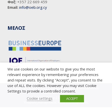
Φαξ:
+357 22 669 459
Email:
info@oeb.org.cy
ΜΕΛΟΣ
We use cookies on our website to give you the most
relevant experience by remembering your preferences
and repeat visits. By clicking “Accept”, you consent to the
use of ALL the cookies. However you may visit Cookie
Copyright © 2005-2023 Cyprus Employers & Industrialists
Settings to provide a controlled consent.
Federation (OEB)
Privacy Policy
|
Cookie Policy
Cookie settings
ACCEPT
Υποβολή καταγγελίας κατά της διαφθοράς