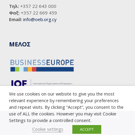
Τηλ:
+357 22 643 000
Φαξ:
+357 22 669 459
Email:
info@oeb.org.cy
ΜΕΛΟΣ
We use cookies on our website to give you the most
relevant experience by remembering your preferences
and repeat visits. By clicking “Accept”, you consent to the
use of ALL the cookies. However you may visit Cookie
Copyright © 2005-2023 Cyprus Employers & Industrialists
Settings to provide a controlled consent.
Federation (OEB)
Privacy Policy
|
Cookie Policy
Cookie settings
ACCEPT
Υποβολή καταγγελίας κατά της διαφθοράς