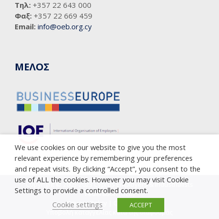
Τηλ:
+357 22 643 000
Φαξ:
+357 22 669 459
Email:
info@oeb.org.cy
ΜΕΛΟΣ
We use cookies on our website to give you the most
relevant experience by remembering your preferences
and repeat visits. By clicking “Accept”, you consent to the
use of ALL the cookies. However you may visit Cookie
Copyright © 2005-2023 Cyprus Employers & Industrialists
Settings to provide a controlled consent.
Federation (OEB)
Privacy Policy
|
Cookie Policy
Cookie settings
ACCEPT
Υποβολή καταγγελίας κατά της διαφθοράς