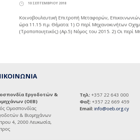
10 ΣΕΠΤΕΜΒΡΊΟΥ 2018
Κοινοβουλευτική Επιτροπή Μεταφορών, Επικοινωνιών
ώρα 11.15 π.μ. Θέματα: 1) Ο περί Μηχανοκινήτων Οχη
(Τροποποιητικός) (Αρ.5) Νόμος του 2015. 2) Οι περί 
ΠΙΚΟΙΝΩΝΙΑ
οσπονδία Εργοδοτών &
Τηλ:
+357 22 643 000
ομηχάνων (ΟΕΒ)
Φαξ:
+357 22 669 459
ός Ομοσπονδίας
Email:
info@oeb.org.cy
γοδοτών & Βιομηχάνων
πρου 4, 2000 Λευκωσία,
προς