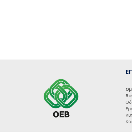
Ε
Ομ
Βι
Οδ
Ερ
Κύ
Κύ