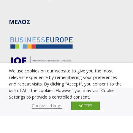
ΜΕΛΟΣ
We use cookies on our website to give you the most
relevant experience by remembering your preferences
and repeat visits. By clicking “Accept”, you consent to the
use of ALL the cookies. However you may visit Cookie
Copyright © 2005-2023 Cyprus Employers & Industrialists
Settings to provide a controlled consent.
Federation (OEB)
Privacy Policy
|
Cookie Policy
Cookie settings
ACCEPT
Υποβολή καταγγελίας κατά της διαφθοράς