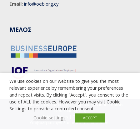
Email:
info@oeb.org.cy
ΜΕΛΟΣ
We use cookies on our website to give you the most
relevant experience by remembering your preferences
and repeat visits. By clicking “Accept”, you consent to the
use of ALL the cookies. However you may visit Cookie
Copyright © 2005-2023 Cyprus Employers & Industrialists
Settings to provide a controlled consent.
Federation (OEB)
Privacy Policy
|
Cookie Policy
Cookie settings
ACCEPT
Υποβολή καταγγελίας κατά της διαφθοράς