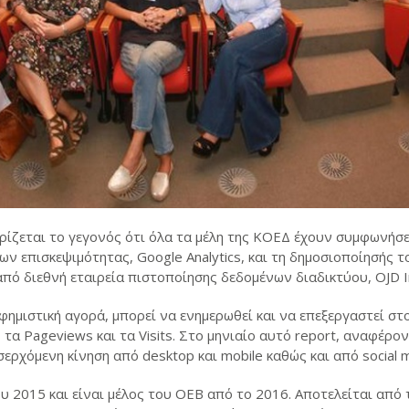
ρίζεται το γεγονός ότι όλα τα μέλη της ΚΟΕΔ έχουν συμφωνήσει
ν επισκεψιμότητας, Google Analytics, και τη δημοσιοποίησής
πό διεθνή εταιρεία πιστοποίησης δεδομένων διαδικτύου, OJD In
φημιστική αγορά, μπορεί να ενημερωθεί και να επεξεργαστεί στο
 τα Pageviews και τα Visits. Στο μηνιαίο αυτό report, αναφέρο
ερχόμενη κίνηση από desktop και mobile καθώς και από social m
 2015 και είναι μέλος του ΟΕΒ από το 2016. Αποτελείται από 