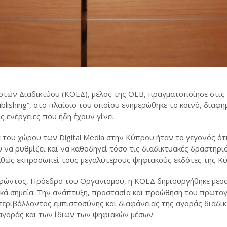
τών Διαδικτύου (ΚΟΕΔ), μέλος της ΟΕΒ, πραγματοποίησε στις 
publishing”, στο πλαίσιο του οποίου ενημερώθηκε το κοινό, διαφη
 ενέργειες που ήδη έχουν γίνει.
του χώρου των Digital Media στην Κύπρου ήταν το γεγονός ότι
να ρυθμίζει και να καθοδηγεί τόσο τις διαδικτυακές δραστηριό
αθώς εκπροσωπεί τους μεγαλύτερους ψηφιακούς εκδότες της Κ
οφώντος, Πρόεδρο του Οργανισμού, η ΚΟΕΔ δημιουργήθηκε μέσα
τικά σημεία: Την ανάπτυξη, προστασία και προώθηση του πρωτ
περιβάλλοντος εμπιστοσύνης και διαφάνειας της αγοράς διαδι
αγοράς και των ίδιων των ψηφιακών μέσων.