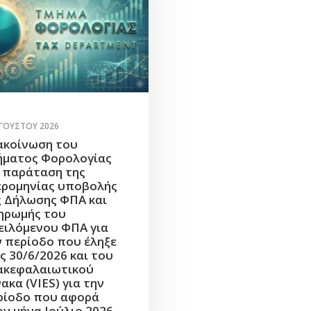
ΥΓΟΎΣΤΟΥ 2026
ακοίνωση του
ήματος Φορολογίας
α παράταση της
ερομηνίας υποβολής
ς Δήλωσης ΦΠΑ και
ηρωμής του
ειλόμενου ΦΠΑ για
ν περίοδο που έληξε
ς 30/6/2026 και του
ακεφαλαιωτικού
ακα (VIES) για την
ρίοδο που αφορά
ον μήνα Ιούλιο 2026