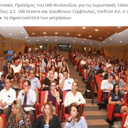
ervinen, Πρόεδρος του IAB Φινλανδίας για τις ευρωπαϊκές τάσεις
ος Δ.Σ. IAB Greece και Διευθύνων Σύμβουλος, Steficon Α.Ε, ο
και τη σημαντικότητα των μετρήσεων.