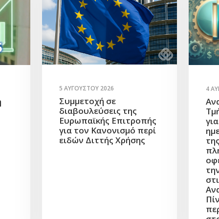
5 ΑΥΓΟΎΣΤΟΥ 2026
4 Α
Συμμετοχή σε
η
Αν
διαβουλεύσεις της
Τμ
Ευρωπαϊκής Επιτροπής
γι
για τον Κανονισμό περί
ημ
ειδών Διττής Χρήσης
τη
πλ
οφ
τη
στι
Αν
Πίν
πε
στ