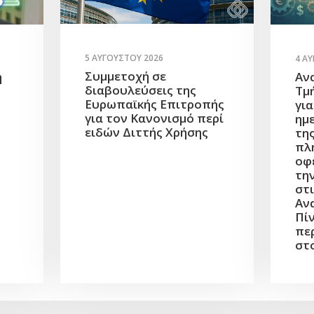
5 ΑΥΓΟΎΣΤΟΥ 2026
4 Α
Συμμετοχή σε
η
Αν
διαβουλεύσεις της
Τμ
Ευρωπαϊκής Επιτροπής
γι
για τον Κανονισμό περί
ημ
ειδών Διττής Χρήσης
τη
πλ
οφ
τη
στι
Αν
Πίν
πε
στ