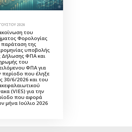
ΥΓΟΎΣΤΟΥ 2026
ακοίνωση του
ήματος Φορολογίας
α παράταση της
ερομηνίας υποβολής
ς Δήλωσης ΦΠΑ και
ηρωμής του
ειλόμενου ΦΠΑ για
ν περίοδο που έληξε
ς 30/6/2026 και του
ακεφαλαιωτικού
ακα (VIES) για την
ρίοδο που αφορά
ον μήνα Ιούλιο 2026