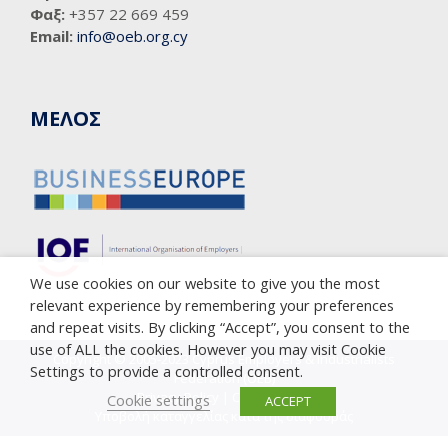
Φαξ:
+357 22 669 459
Email:
info@oeb.org.cy
ΜΕΛΟΣ
We use cookies on our website to give you the most
relevant experience by remembering your preferences
and repeat visits. By clicking “Accept”, you consent to the
use of ALL the cookies. However you may visit Cookie
Copyright © 2005-2023 Cyprus Employers & Industrialists
Settings to provide a controlled consent.
Federation (OEB)
Privacy Policy
|
Cookie Policy
Cookie settings
ACCEPT
Υποβολή καταγγελίας κατά της διαφθοράς