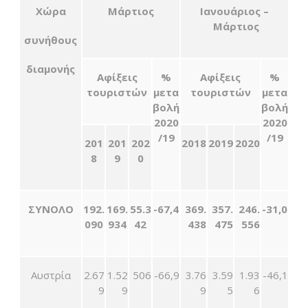
Χώρα
Μάρτιος
Ιανουάριος –
Μάρτιος
συνήθους
διαμονής
Αφίξεις
%
Αφίξεις
%
τουριστών
μετα
τουριστών
μετα
βολή
βολή
2020
2020
/1
9
/1
9
201
201
202
2018
201
9
2020
8
9
0
ΣΥΝΟΛΟ
192.
169.
55
.
3
-67,4
369.
357.
246.
-31,0
090
934
42
438
475
556
Αυστρία
2.67
1.52
506
-66,9
3.76
3.59
1.93
-46,1
9
9
9
5
6