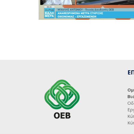
Ε
Ομ
Βι
Οδ
Ερ
Κύ
Κύ