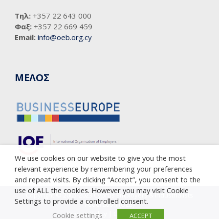
Τηλ:
+357 22 643 000
Φαξ:
+357 22 669 459
Email:
info@oeb.org.cy
ΜΕΛΟΣ
We use cookies on our website to give you the most
relevant experience by remembering your preferences
and repeat visits. By clicking “Accept”, you consent to the
use of ALL the cookies. However you may visit Cookie
Copyright © 2005-2023 Cyprus Employers & Industrialists
Settings to provide a controlled consent.
Federation (OEB)
Privacy Policy
|
Cookie Policy
Cookie settings
ACCEPT