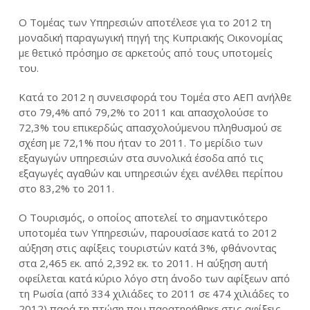
Ο Τομέας των Υπηρεσιών αποτέλεσε για το 2012 τη
μοναδική παραγωγική πηγή της Κυπριακής Οικονομίας
με θετικό πρόσημο σε αρκετούς από τους υποτομείς
του.
Κατά το 2012 η συνεισφορά του Τομέα στο ΑΕΠ ανήλθε
στο 79,4% από 79,2% το 2011 και απασχολούσε το
72,3% του επικερδώς απασχολούμενου πληθυσμού σε
σχέση με 72,1% που ήταν το 2011. Το μερίδιο των
εξαγωγών υπηρεσιών στα συνολικά έσοδα από τις
εξαγωγές αγαθών και υπηρεσιών έχει ανέλθει περίπου
στο 83,2% το 2011.
O Τουρισμός, ο οποίος αποτελεί το σημαντικότερο
υποτομέα των Υπηρεσιών, παρουσίασε κατά το 2012
αύξηση στις αφίξεις τουριστών κατά 3%, φθάνοντας
στα 2,465 εκ. από 2,392 εκ. το 2011. Η αύξηση αυτή
οφείλεται κατά κύριο λόγο στη άνοδο των αφίξεων από
τη Ρωσία (από 334 χιλιάδες το 2011 σε 474 χιλιάδες το
2012) παρά τη πτώση που παρατηρήθηκε στις αφίξεις