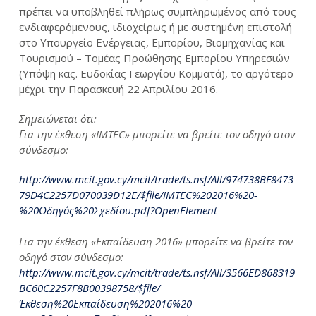
πρέπει να υποβληθεί πλήρως συμπληρωμένος από τους
ενδιαφερόμενους, ιδιοχείρως ή με συστημένη επιστολή
στο Υπουργείο Ενέργειας, Εμπορίου, Βιομηχανίας και
Τουρισμού – Τομέας Προώθησης Εμπορίου Υπηρεσιών
(Υπόψη κας. Ευδοκίας Γεωργίου Κομματά), το αργότερο
μέχρι την Παρασκευή 22 Απριλίου 2016.
Σημειώνεται ότι:
Για την έκθεση «IMTEC» μπορείτε να βρείτε τον οδηγό στον
σύνδεσμο:
http://www.mcit.gov.cy/mcit/trade/ts.nsf/All/974738BF8473
79D4C2257D070039D12E/$file/IMTEC%202016%20-
%20Οδηγός%20Σχεδίου.pdf?OpenElement
Για την έκθεση «Εκπαίδευση 2016» μπορείτε να βρείτε τον
οδηγό στον σύνδεσμο:
http://www.mcit.gov.cy/mcit/trade/ts.nsf/All/3566ED868319
BC60C2257F8B00398758/$file/
Έκθεση%20Εκπαίδευση%202016%20-