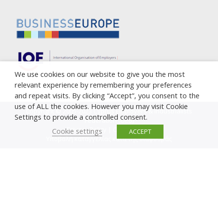
We use cookies on our website to give you the most
relevant experience by remembering your preferences
and repeat visits. By clicking “Accept”, you consent to the
use of ALL the cookies. However you may visit Cookie
Copyright © 2005-2023 Cyprus Employers & Industrialists
Settings to provide a controlled consent.
Federation (OEB)
Privacy Policy
|
Cookie Policy
Cookie settings
ACCEPT
Υποβολή καταγγελίας κατά της διαφθοράς