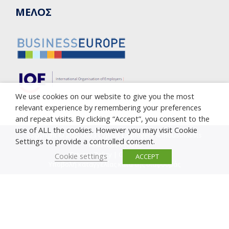
ΜΕΛΟΣ
We use cookies on our website to give you the most
relevant experience by remembering your preferences
and repeat visits. By clicking “Accept”, you consent to the
use of ALL the cookies. However you may visit Cookie
Copyright © 2005-2023 Cyprus Employers & Industrialists
Settings to provide a controlled consent.
Federation (OEB)
Privacy Policy
|
Cookie Policy
Cookie settings
ACCEPT
Υποβολή καταγγελίας κατά της διαφθοράς