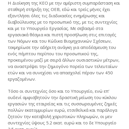
Η Διοίκηση της ΚΕΟ με την αμέριστη συμπαράσταση και
σταθερή στήριξη της ΟΕΒ, εδώ και τρείς μήνες έχει
εξαντλήσει όλες τις διαδικασίες ενημέρωσης και
διαβούλευσης με το προσωπικό της, με τις συντεχνίες
και με το Υπουργείο Εργασίας. Με σεβασμό στα
εργασιακά θέσμια και πιστή προσήλωση στις επιταγές
των Νόμων και του Κώδικα Βιομηχανικών Σχέσεων,
τεκμηρίωσε την αδήριτη ανάγκη για αποδέσμευση του
ενός πέμπτου περίπου του προσωπικού της,
προκειμένου μαζί με σειρά άλλων ουσιαστικών μέτρων,
να αναστρέψει την ζημιογόνο πορεία των τελευταίων
ετών και να συνεχίσει να απασχολεί πέραν των 450
εργαζομένων.
Τόσο οι συντεχνίες όσο και το Υπουργείο, ενώ επ’
ουδενί αμφισβητούν την δραστική μείωση του κύκλου
εργασιών της εταιρείας και τις συσσωρευμένες ζημιές
πολλών εκατομμυρίων ευρώ, ετσιθελικά και παράλογα
ζητούν την καταβολή χαριστικών πληρωμών, οι μεν
συντεχνίες ύψους 5.2 εκατ. ευρώ και το δε Υπουργείο