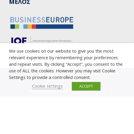
ΜΕΛΟΣ
We use cookies on our website to give you the most
relevant experience by remembering your preferences
and repeat visits. By clicking “Accept”, you consent to the
use of ALL the cookies. However you may visit Cookie
Copyright © 2005-2023 Cyprus Employers & Industrialists
Settings to provide a controlled consent.
Federation (OEB)
Privacy Policy
|
Cookie Policy
Cookie settings
ACCEPT
Υποβολή καταγγελίας κατά της διαφθοράς